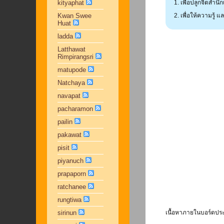
kityaphat
เพื่อปลูกจิตสำน
Kwan Swee
เพื่อให้ความรู้
Huat
ladda
Latthawat
Rimpirangsri
matupode
Natchaya
navapat
pacharamon
pailin
pakawat
pisit
piyanuch
prapaporn
ratchanee
rungtiwa
sirinun
เนื้อหาภายในบอร์ดประ