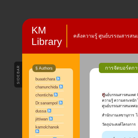
KM
คลังความรู้ ศูนย์บรรณสารสนเ
Library
SIDEBAR
การจัดบอร์ดกา
§ Authors
buaatchara
chanunchida
ศู
chonticha
นย์บรรณสารสนเทศ จัด
ความรู้ ความตระหนัก 
Dr.sanampol
ศูนย์บรรณสารสนเทศอย่
dussa
สำนักงานเลขานุการ ได
jittiwan
วัตถุประสงค์โครงการ
kamolchanok