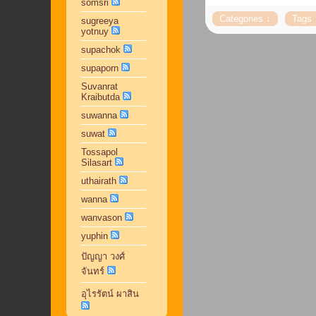
somsri
sugreeya
yotnuy
supachok
supaporn
Suvanrat
Kraibutda
suwanna
suwat
Tossapol
Silasart
uthairath
wanna
wanvason
yuphin
ปัญญา วงศ์
จันทร์
อุไรรัตน์ ผาสิน